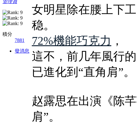
管理員
女明星除在腰上下工
稳。
積分
72%機能巧克力
，
7881
發消息
這不，前几年風行的
已進化到“直角肩”。
赵露思在出演《陈芊
肩”。