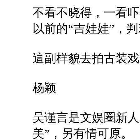
不看不晓得，一看吓
以前的“吉娃娃”，
這副样貌去拍古装戏
杨颖
吴谨言是文娱圈新人
美”，另有情可原。