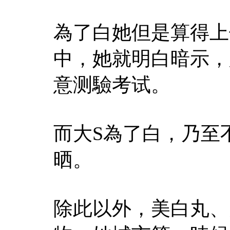
為了白她但是算得上
中，她就明白暗示，
意测驗考试。
而大S為了白，乃至
晒。
除此以外，美白丸、