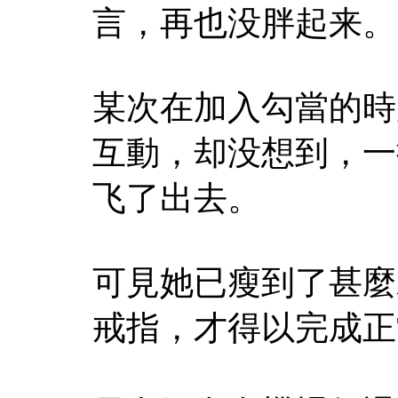
言，再也没胖起来。
某次在加入勾當的時
互動，却没想到，一
飞了出去。
可見她已瘦到了甚麼
戒指，才得以完成正