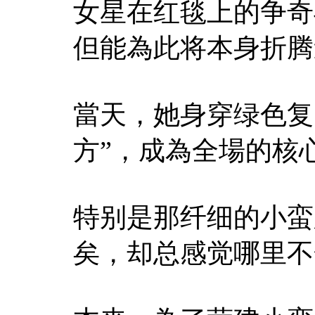
女星在红毯上的争奇
但能為此将本身折腾
當天，她身穿绿色复
方”，成為全場的核
特别是那纤细的小蛮
矣，却总感觉哪里不