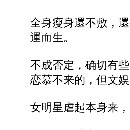
全身瘦身還不敷，還
運而生。
不成否定，确切有些
恋慕不来的，但文娱
女明星虐起本身来，