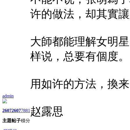
许的做法，却其實讓
大師都能理解女明星
样说，总要有個度。
用如许的方法，換来
admin
赵露思
2607
2607
7881
主題
帖子
積分