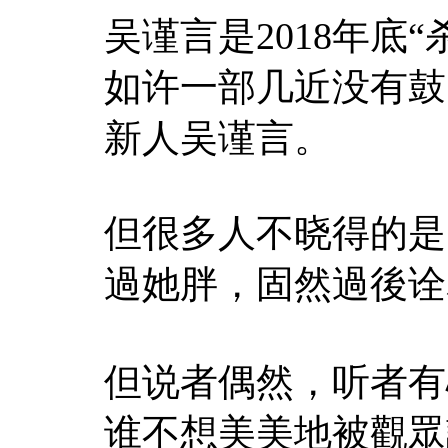
吴谨言是2018年底
如许一部几近没有鼓
新人吴谨言。
但很多人不晓得的是
過她胖，固然過後诠
但说者偶然，听者有
谁不想美美地被觀眾