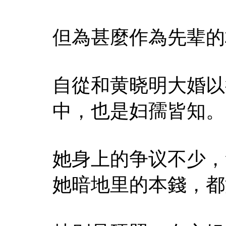
但為甚麼作為先辈的
自從和黄晓明大婚以
中，也是妇孺皆知。
她身上的争议不少，
她暗地里的本錢，都