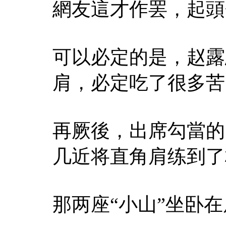
網友這才作罢，起頭
可以必定的是，赵露
肩，必定吃了很多苦
再厥後，出席勾當的
几近将直角肩练到了
那两座“小山”坐卧