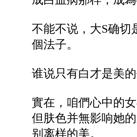
不能不说，大S确切
個法子。
谁说只有白才是美的
實在，咱們心中的女
但肤色并無影响她的
别离样的美。