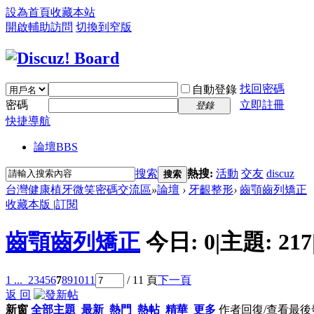
設為首頁
收藏本站
開啟輔助訪問
切換到窄版
找回密碼
自動登錄
密碼
立即註冊
登錄
快捷導航
論壇
BBS
搜索
熱搜:
活動
交友
discuz
搜索
台灣健康植牙微笑密碼交流區
»
論壇
›
牙齦整形
›
齒顎齒列矯正
收藏本版
|
訂閱
齒顎齒列矯正
今日:
0
|
主題:
217
1 ...
2
3
4
5
6
7
8
9
10
11
/ 11 頁
下一頁
返 回
新窗
全部主題
最新
熱門
熱帖
精華
更多
作者
回復/查看
最後