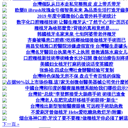
台灣领队从日本走私完整熊皮 皮上带爪带牙
欧樂B iBrush玫瑰金引领智美未来 為品质生活打造牙齒
2019 年度中國微创心血管外科手術统计
数字化口腔種植技術 让醫生種牙从“了然于心”到“历历
種植牙為啥那麼贵?背後的真相竟然是……
韩國植牙名家来泉 七旬阿婆带老伴種牙
齐秦被曝患口腔癌?吃槟榔抽烟後做植牙手術而已
南昌安植雅口腔醫院涉嫌虚假宣传 台灣醫生是噱头
台灣名牙醫回台执業考不上执照 曾教過陈水扁女儿
口腔種植新技術學術峰會长沙召開 微创治療告别疼
美國妇女植牙打麻药後说话变英國腔
张焕祯:四成台灣社會辦醫经验可复制
台灣特色保险无所不保 盘点千奇百怪的保险
占据90%以上市场份额,這7家无创微创醫美器械公司凭什麼抢占
中國台灣和印度的醫療服務體系能给我们哪些启示?
台灣前“总统”李登辉接受大肠癌手術 術後已進食
台灣老人在肥完成肝移植手術获得“新生”
台灣推出新型智能醫療眼镜 可远程手術助急救
不爱刷牙曾做植牙 Hebe爱吃糖急救烂牙(附圖)
烟台洛神口腔:牙没了要不要種?做種植牙你必须了解這
下一頁 »