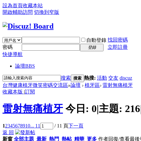
設為首頁
收藏本站
開啟輔助訪問
切換到窄版
找回密碼
自動登錄
密碼
立即註冊
登錄
快捷導航
論壇
BBS
搜索
熱搜:
活動
交友
discuz
搜索
台灣健康植牙微笑密碼交流區
»
論壇
›
植牙區
›
雷射無痛植牙
收藏本版
|
訂閱
雷射無痛植牙
今日:
0
|
主題:
216
1
2
3
4
5
6
7
8
9
10
... 11
/ 11 頁
下一頁
返 回
新窗
全部主題
最新
熱門
熱帖
精華
更多
作者
回復/查看
最後