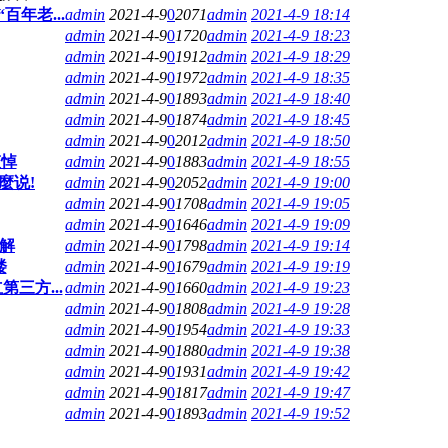
年老...
admin
2021-4-9
0
2071
admin
2021-4-9 18:14
admin
2021-4-9
0
1720
admin
2021-4-9 18:23
admin
2021-4-9
0
1912
admin
2021-4-9 18:29
admin
2021-4-9
0
1972
admin
2021-4-9 18:35
admin
2021-4-9
0
1893
admin
2021-4-9 18:40
admin
2021-4-9
0
1874
admin
2021-4-9 18:45
admin
2021-4-9
0
2012
admin
2021-4-9 18:50
哀悼
admin
2021-4-9
0
1883
admin
2021-4-9 18:55
麼说!
admin
2021-4-9
0
2052
admin
2021-4-9 19:00
admin
2021-4-9
0
1708
admin
2021-4-9 19:05
admin
2021-4-9
0
1646
admin
2021-4-9 19:09
解
admin
2021-4-9
0
1798
admin
2021-4-9 19:14
楼
admin
2021-4-9
0
1679
admin
2021-4-9 19:19
三方...
admin
2021-4-9
0
1660
admin
2021-4-9 19:23
admin
2021-4-9
0
1808
admin
2021-4-9 19:28
admin
2021-4-9
0
1954
admin
2021-4-9 19:33
admin
2021-4-9
0
1880
admin
2021-4-9 19:38
admin
2021-4-9
0
1931
admin
2021-4-9 19:42
admin
2021-4-9
0
1817
admin
2021-4-9 19:47
admin
2021-4-9
0
1893
admin
2021-4-9 19:52